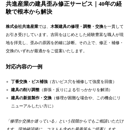
共進産業の建具歪み修正サービス｜40年の経
験で根本から解決
株式会社共進産業
では、
木製建具の修理・調整・交換
を一貫して
お引き受けしています。吉田をはじめとした経験豊富な職人が現
地を拝見し、歪みの原因を的確に診断。その上で、修正・補修・
交換のいずれが最適かをご提案いたします。
対応内容の一例
丁番交換・ビス補強
（古いビス穴を補修して強度を回復）
建具の削り調整
（膨張・反りによる引っかかりを解消）
建具の新規製作・交換
（修理が困難な場合や、この機会にリ
ニューアルしたい方に）
「修理か交換か迷っている」という段階からでもご相談いただけ
ます。現地確認後に、コストも含めた最善策をご提案します。