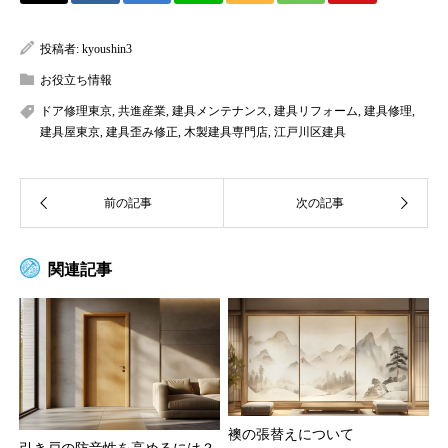
投稿者:
kyoushin3
お役立ち情報
ドア修理東京
,
共進産業
,
建具メンテナンス
,
建具リフォーム
,
建具修理
,
建具屋東京
,
建具歪み修正
,
木製建具専門店
,
江戸川区建具
関連記事
襖の張替えについて