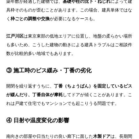
築年数が経過した建物では、
基礎や柱の沈下・ねじれ
によって建
具枠そのものが歪むことがあります。この場合、建具単体ではな
く
枠ごとの調整や交換
が必要になるケースも。
江戸川区
は東京東部の低地エリアに位置し、地盤の柔らかい場所
も多いため、こうした建物の動きによる建具トラブルはご相談件
数が比較的多い地域でもあります。
③ 施工時のビス緩み・丁番の劣化
開閉を繰り返すうちに、
丁番（ちょうばん）を固定しているビス
が緩んだり、丁番自体が摩耗
してドアが傾くことがあります。こ
れは戸建て住宅でもマンションでも起こりうる問題です。
④ 日射や温度変化の影響
南向きの部屋や日当たりの良い廊下に面した
木製ドア
は、長期間