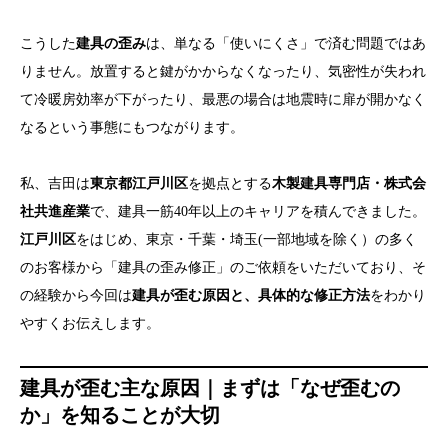
こうした
建具の歪み
は、単なる「使いにくさ」で済む問題ではあ
りません。放置すると鍵がかからなくなったり、気密性が失われ
て冷暖房効率が下がったり、最悪の場合は地震時に扉が開かなく
なるという事態にもつながります。
私、吉田は
東京都江戸川区
を拠点とする
木製建具専門店・株式会
社共進産業
で、建具一筋40年以上のキャリアを積んできました。
江戸川区
をはじめ、東京・千葉・埼玉(一部地域を除く）の多く
のお客様から「建具の歪み修正」のご依頼をいただいており、そ
の経験から今回は
建具が歪む原因と、具体的な修正方法
をわかり
やすくお伝えします。
建具が歪む主な原因｜まずは「なぜ歪むの
か」を知ることが大切