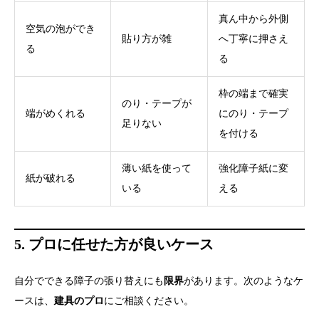
真ん中から外側
空気の泡ができ
貼り方が雑
へ丁寧に押さえ
る
る
枠の端まで確実
のり・テープが
端がめくれる
にのり・テープ
足りない
を付ける
薄い紙を使って
強化障子紙に変
紙が破れる
いる
える
5. プロに任せた方が良いケース
自分でできる障子の張り替えにも
限界
があります。次のようなケ
ースは、
建具のプロ
にご相談ください。