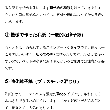
張り替えを始める前に、まず
障子紙の種類
を知っておきましょ
う。ひと口に障子紙といっても、素材や機能によってかなり違い
があります。
① 機械で作った和紙（一般的な障子紙）
もっとも広く売られているスタンダードなタイプです。値段も手
ごろで扱いやすく、
初めてのDIY
にぴったりです。ただし破れや
すいので、ペットや小さなお子さんがいるご家庭では注意が必要
です。
② 強化障子紙（プラスチック混じり）
和紙にポリエステルの糸を混ぜた
強化タイプ
です。破れにくく、
水ふきもできるため長持ちします。
ペット対応・子ども対応
とし
て、最近とても人気があります。