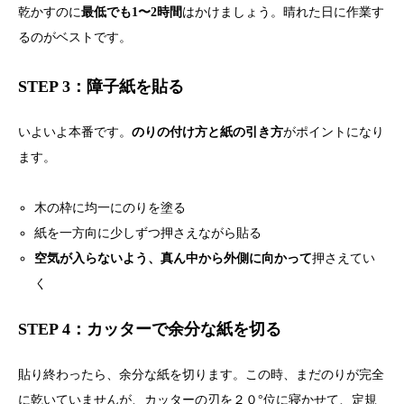
乾かすのに
最低でも1〜2時間
はかけましょう。晴れた日に作業す
るのがベストです。
STEP 3：障子紙を貼る
いよいよ本番です。
のりの付け方と紙の引き方
がポイントになり
ます。
木の枠に均一にのりを塗る
紙を一方向に少しずつ押さえながら貼る
空気が入らないよう、真ん中から外側に向かって
押さえてい
く
STEP 4：カッターで余分な紙を切る
貼り終わったら、余分な紙を切ります。この時、まだのりが完全
に乾いていませんが、カッターの刃を２０°位に寝かせて、定規