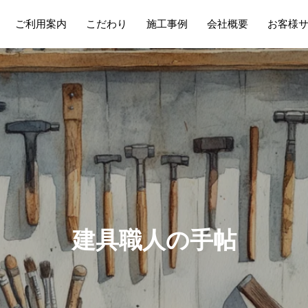
ご利用案内
こだわり
施工事例
会社概要
お客様
建
具
職
人
の
手
帖