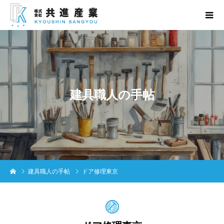
建
具
職
人
の
手
帖
建具職人の手帖
ドア修理東京