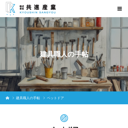
建
具
職
人
の
手
帖
建具職人の手帖
ペットドア