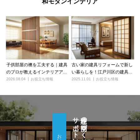
和モダンインテリア
子供部屋の襖を工夫する｜建具
古い家の建具リフォームで新し
のプロが教えるインテリアア...
い暮らしを！江戸川区の建具...
2026.08.04
お役立ち情報
2025.11.01
お役立ち情報
理想の空間づくり、