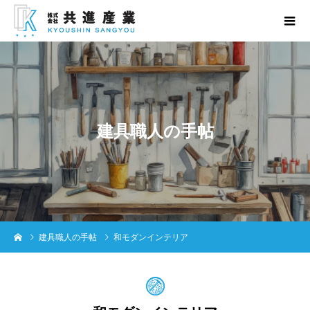
建
具
職
人
の
手
帖
建具職人の手帖
和モダンインテリア