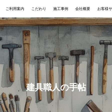
ご利用案内
こだわり
施工事例
会社概要
お客様
建
具
職
人
の
手
帖