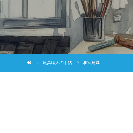
建具職人の手帖
和室建具