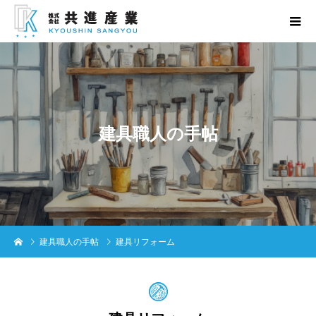
建
具
職
人
の
手
帖
建具職人の手帖
建具リフォーム