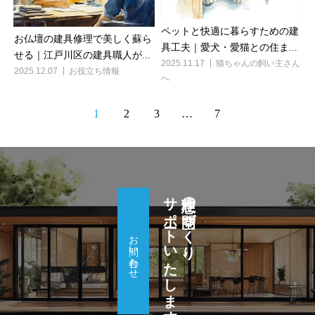
ペットと快適に暮らすための建
お仏壇の建具修理で美しく蘇ら
具工夫｜愛犬・愛猫との住ま...
せる｜江戸川区の建具職人が...
2025.11.17
猫ちゃんの飼い主さん
2025.12.07
お役立ち情報
へ
1
2
3
…
7
サポートいたします！
理想の空間づくり、
お問い合わせ