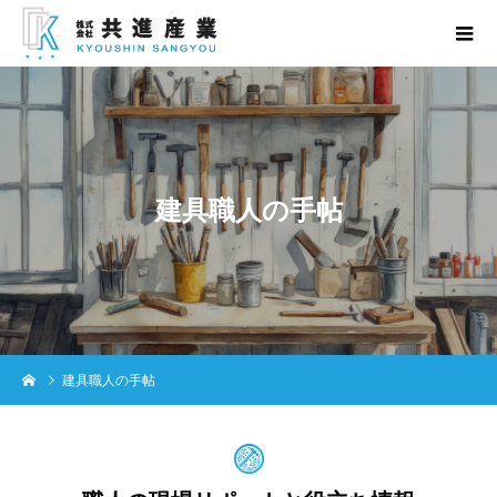
建
具
職
人
の
手
帖
建具職人の手帖